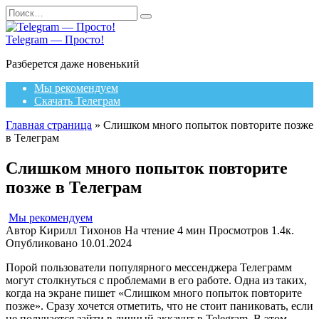
Перейти
Search
к
for:
содержанию
Telegram — Просто!
Разберется даже новенький
Мы рекомендуем
Скачать Телеграм
Главная страница
»
Слишком много попыток повторите позже
в Телеграм
Слишком много попыток повторите
позже в Телеграм
Мы рекомендуем
Автор
Кирилл Тихонов
На чтение
4 мин
Просмотров
1.4к.
Опубликовано
10.01.2024
Порой пользователи популярного мессенджера Телеграмм
могут столкнуться с проблемами в его работе. Одна из таких,
когда на экране пишет «Слишком много попыток повторите
позже». Сразу хочется отметить, что не стоит паниковать, если
не получается зайти в личный аккаунт в Telegram. В этом